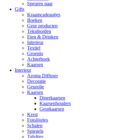
Speuren naar
Gifts
Kraamcadeautjes
Boeken
Geur producten
Tekstborden
Eten & Drinken
Interieur
Textiel
Groenlo
Achterhoek
Kaarsen
Interieur
Aroma Diffuser
Decoratie
Geurolie
Kaarsen
Dinerkaarsen
Kaarsenhouders
Geurkaarsen
Kerst
Fotolijstjes
Schalen
Spiegels
Tafeltjes