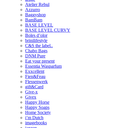
Atelier Rebul
Azzurro
Baggyshop
BamBam
BASE LEVEL
BASE LEVEL CURVY
Boles d’olor
brinilifestyle
C&S the label..
Chabo Bags
DNM Pure
Eat your present
Essentia Wasparfum
Exxcellent
Fien&Feau
Flessenwerk
gift&Card
Give-x
Givex
Happy Horse
Happy Soaps
Home Society
i’m Dutch
imagebooks
janzen