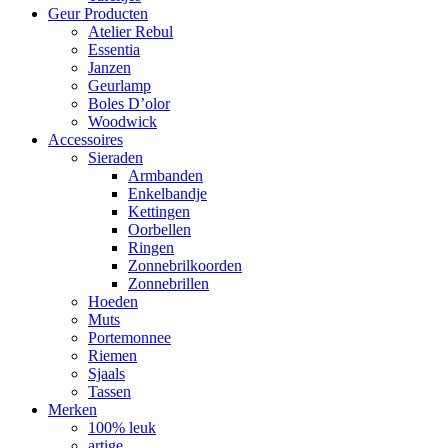
Geur Producten
Atelier Rebul
Essentia
Janzen
Geurlamp
Boles D’olor
Woodwick
Accessoires
Sieraden
Armbanden
Enkelbandje
Kettingen
Oorbellen
Ringen
Zonnebrilkoorden
Zonnebrillen
Hoeden
Muts
Portemonnee
Riemen
Sjaals
Tassen
Merken
100% leuk
artige