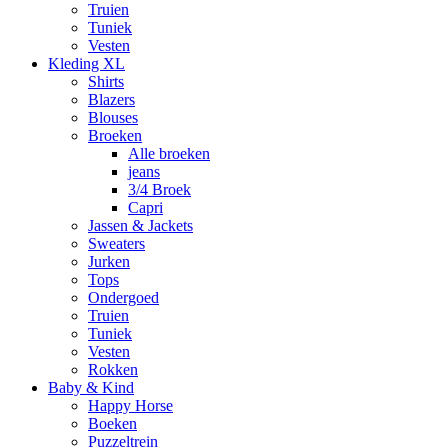
Truien
Tuniek
Vesten
Kleding XL
Shirts
Blazers
Blouses
Broeken
Alle broeken
jeans
3/4 Broek
Capri
Jassen & Jackets
Sweaters
Jurken
Tops
Ondergoed
Truien
Tuniek
Vesten
Rokken
Baby & Kind
Happy Horse
Boeken
Puzzeltrein