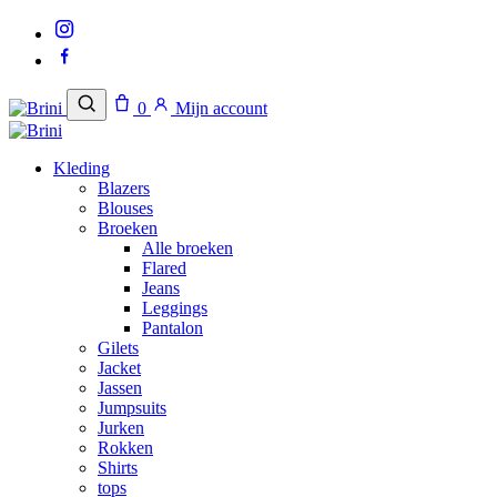
Naar
inhoud
0
Mijn account
Kleding
Blazers
Blouses
Broeken
Alle broeken
Flared
Jeans
Leggings
Pantalon
Gilets
Jacket
Jassen
Jumpsuits
Jurken
Rokken
Shirts
tops