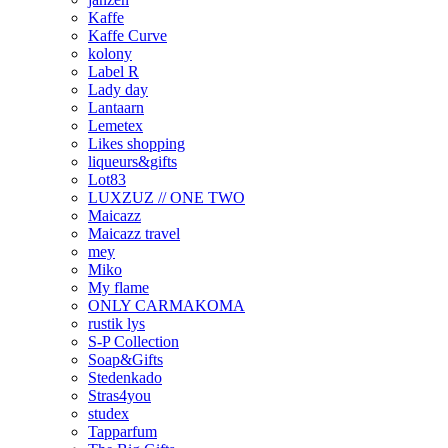
Kaffe
Kaffe Curve
kolony
Label R
Lady day
Lantaarn
Lemetex
Likes shopping
liqueurs&gifts
Lot83
LUXZUZ // ONE TWO
Maicazz
Maicazz travel
mey
Miko
My flame
ONLY CARMAKOMA
rustik lys
S-P Collection
Soap&Gifts
Stedenkado
Stras4you
studex
Tapparfum