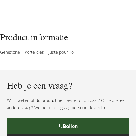
Gemstone
-
Sleutelhanger
-
Speciaal
Product informatie
voor
jou
Gemstone – Porte-clés – Juste pour Toi
aantal
Heb je een vraag?
Wil jij weten of dit product het beste bij jou past? Of heb je een
andere vraag? We helpen je graag persoonlijk verder.
Bellen