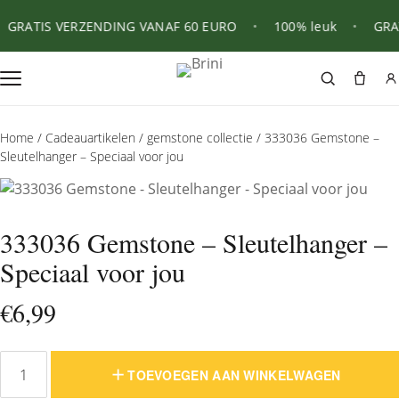
GRATIS VERZENDING VANAF 60 EURO
•
100% leuk
•
GRAT
Home
/
Cadeauartikelen
/
gemstone collectie
/ 333036 Gemstone –
Sleutelhanger – Speciaal voor jou
333036 Gemstone – Sleutelhanger –
Speciaal voor jou
€
6,99
TOEVOEGEN AAN WINKELWAGEN
333036