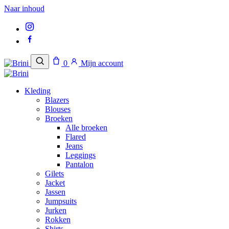
Naar inhoud
0
Mijn account
Kleding
Blazers
Blouses
Broeken
Alle broeken
Flared
Jeans
Leggings
Pantalon
Gilets
Jacket
Jassen
Jumpsuits
Jurken
Rokken
Shirts