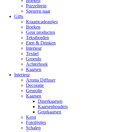
Boeken
Puzzeltrein
Speuren naar
Gifts
Kraamcadeautjes
Boeken
Geur producten
Tekstborden
Eten & Drinken
Interieur
Textiel
Groenlo
Achterhoek
Kaarsen
Interieur
Aroma Diffuser
Decoratie
Geurolie
Kaarsen
Dinerkaarsen
Kaarsenhouders
Geurkaarsen
Kerst
Fotolijstjes
Schalen