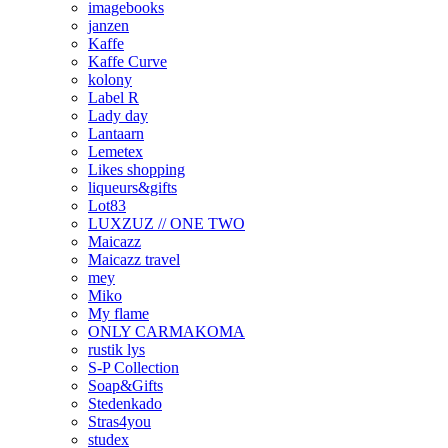
imagebooks
janzen
Kaffe
Kaffe Curve
kolony
Label R
Lady day
Lantaarn
Lemetex
Likes shopping
liqueurs&gifts
Lot83
LUXZUZ // ONE TWO
Maicazz
Maicazz travel
mey
Miko
My flame
ONLY CARMAKOMA
rustik lys
S-P Collection
Soap&Gifts
Stedenkado
Stras4you
studex