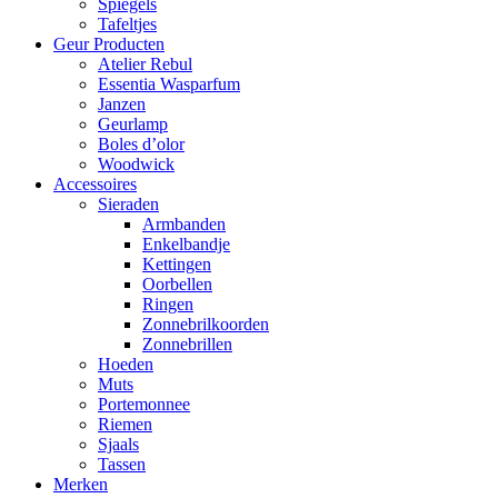
Spiegels
Tafeltjes
Geur Producten
Atelier Rebul
Essentia Wasparfum
Janzen
Geurlamp
Boles d’olor
Woodwick
Accessoires
Sieraden
Armbanden
Enkelbandje
Kettingen
Oorbellen
Ringen
Zonnebrilkoorden
Zonnebrillen
Hoeden
Muts
Portemonnee
Riemen
Sjaals
Tassen
Merken