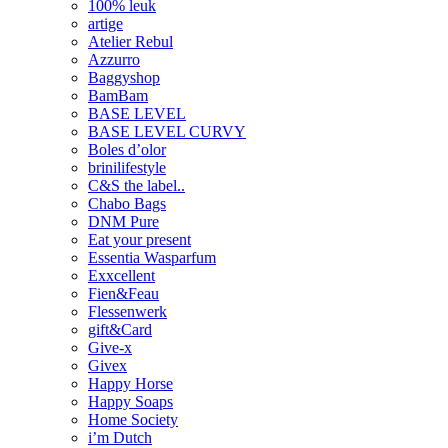
100% leuk
artige
Atelier Rebul
Azzurro
Baggyshop
BamBam
BASE LEVEL
BASE LEVEL CURVY
Boles d’olor
brinilifestyle
C&S the label..
Chabo Bags
DNM Pure
Eat your present
Essentia Wasparfum
Exxcellent
Fien&Feau
Flessenwerk
gift&Card
Give-x
Givex
Happy Horse
Happy Soaps
Home Society
i’m Dutch