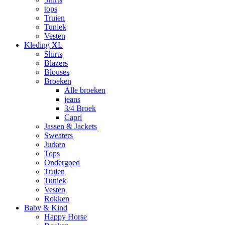
tops
Truien
Tuniek
Vesten
Kleding XL
Shirts
Blazers
Blouses
Broeken
Alle broeken
jeans
3/4 Broek
Capri
Jassen & Jackets
Sweaters
Jurken
Tops
Ondergoed
Truien
Tuniek
Vesten
Rokken
Baby & Kind
Happy Horse