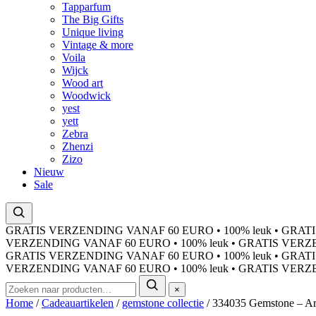
Tapparfum
The Big Gifts
Unique living
Vintage & more
Voila
Wijck
Wood art
Woodwick
yest
yett
Zebra
Zhenzi
Zizo
Nieuw
Sale
GRATIS VERZENDING VANAF 60 EURO
•
100% leuk
•
GRATI
VERZENDING VANAF 60 EURO
•
100% leuk
•
GRATIS VERZ
GRATIS VERZENDING VANAF 60 EURO
•
100% leuk
•
GRATI
VERZENDING VANAF 60 EURO
•
100% leuk
•
GRATIS VERZ
×
Home
/
Cadeauartikelen
/
gemstone collectie
/ 334035 Gemstone – Ar