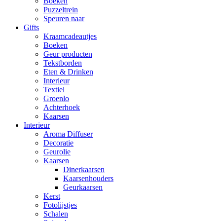
Boeken
Puzzeltrein
Speuren naar
Gifts
Kraamcadeautjes
Boeken
Geur producten
Tekstborden
Eten & Drinken
Interieur
Textiel
Groenlo
Achterhoek
Kaarsen
Interieur
Aroma Diffuser
Decoratie
Geurolie
Kaarsen
Dinerkaarsen
Kaarsenhouders
Geurkaarsen
Kerst
Fotolijstjes
Schalen