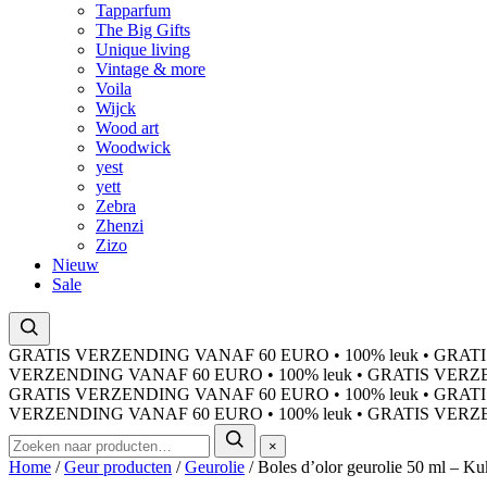
Tapparfum
The Big Gifts
Unique living
Vintage & more
Voila
Wijck
Wood art
Woodwick
yest
yett
Zebra
Zhenzi
Zizo
Nieuw
Sale
GRATIS VERZENDING VANAF 60 EURO
•
100% leuk
•
GRATI
VERZENDING VANAF 60 EURO
•
100% leuk
•
GRATIS VERZ
GRATIS VERZENDING VANAF 60 EURO
•
100% leuk
•
GRATI
VERZENDING VANAF 60 EURO
•
100% leuk
•
GRATIS VERZ
×
Home
/
Geur producten
/
Geurolie
/ Boles d’olor geurolie 50 ml – Kuk