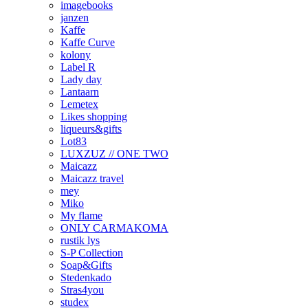
imagebooks
janzen
Kaffe
Kaffe Curve
kolony
Label R
Lady day
Lantaarn
Lemetex
Likes shopping
liqueurs&gifts
Lot83
LUXZUZ // ONE TWO
Maicazz
Maicazz travel
mey
Miko
My flame
ONLY CARMAKOMA
rustik lys
S-P Collection
Soap&Gifts
Stedenkado
Stras4you
studex