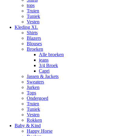
tops
Truien
Tuniek
Vesten
Kleding XL
Shirts
Blazers
Blouses
Broeken
Alle broeken
jeans
3/4 Broek
Capri
Jassen & Jackets
Sweaters
Jurken
Tops
Ondergoed
Truien
Tuniek
Vesten
Rokken
Baby & Kind
Happy Horse