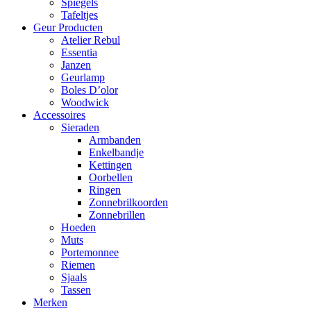
Spiegels
Tafeltjes
Geur Producten
Atelier Rebul
Essentia
Janzen
Geurlamp
Boles D’olor
Woodwick
Accessoires
Sieraden
Armbanden
Enkelbandje
Kettingen
Oorbellen
Ringen
Zonnebrilkoorden
Zonnebrillen
Hoeden
Muts
Portemonnee
Riemen
Sjaals
Tassen
Merken