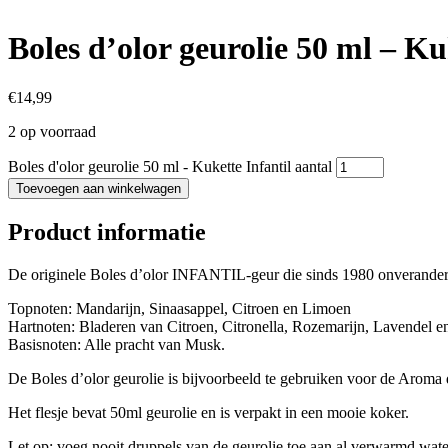
Boles d’olor geurolie 50 ml – Ku
€
14,99
2 op voorraad
Boles d'olor geurolie 50 ml - Kukette Infantil aantal
Toevoegen aan winkelwagen
Product informatie
De originele Boles d’olor INFANTIL-geur die sinds 1980 onveranderd
Topnoten: Mandarijn, Sinaasappel, Citroen en Limoen
Hartnoten: Bladeren van Citroen, Citronella, Rozemarijn, Lavendel 
Basisnoten: Alle pracht van Musk.
De Boles d’olor geurolie is bijvoorbeeld te gebruiken voor de Aroma d
Het flesje bevat 50ml geurolie en is verpakt in een mooie koker.
Let op: voeg nooit druppels van de geurolie toe aan al verwarmd water