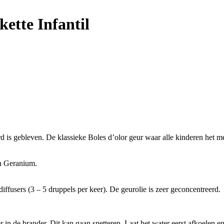
kette Infantil
 is gebleven. De klassieke Boles d’olor geur waar alle kinderen het m
en Geranium.
iffusers (3 – 5 druppels per keer). De geurolie is zeer geconcentreerd.
 in de brander. Dit kan gaan spetteren. Laat het water eerst afkoelen e