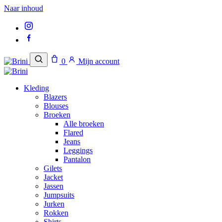
Naar inhoud
0
Mijn account
Kleding
Blazers
Blouses
Broeken
Alle broeken
Flared
Jeans
Leggings
Pantalon
Gilets
Jacket
Jassen
Jumpsuits
Jurken
Rokken
Shirts