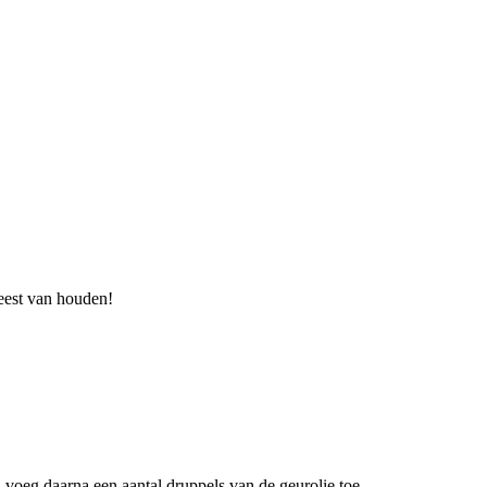
eest van houden!
n voeg daarna een aantal druppels van de geurolie toe.