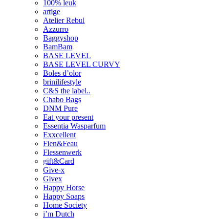
100% leuk
artige
Atelier Rebul
Azzurro
Baggyshop
BamBam
BASE LEVEL
BASE LEVEL CURVY
Boles d’olor
brinilifestyle
C&S the label..
Chabo Bags
DNM Pure
Eat your present
Essentia Wasparfum
Exxcellent
Fien&Feau
Flessenwerk
gift&Card
Give-x
Givex
Happy Horse
Happy Soaps
Home Society
i’m Dutch