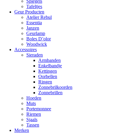
Spiegels
Tafeltjes
Geur Producten
Atelier Rebul
Essentia
Janzen
Geurlamp
Boles D’olor
Woodwick
Accessoires
Sieraden
Armbanden
Enkelbandje
Kettingen
Oorbellen
Ringen
Zonnebrilkoorden
Zonnebrillen
Hoeden
Muts
Portemonnee
Riemen
Sjaals
Tassen
Merken