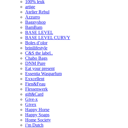
100% leuk
artige
Atelier Rebul
Azzurro
Baggyshop
BamBam
BASE LEVEL
BASE LEVEL CURVY
Boles d’olor
brinilifestyle
C&S the label..
Chabo Bags
DNM Pure
Eat your present
Essentia Wasparfum
Exxcellent
Fien&Feau
Flessenwerk
gift&Card
Give-x
Givex
Happy Horse
Happy Soaps
Home Society
i’m Dutch