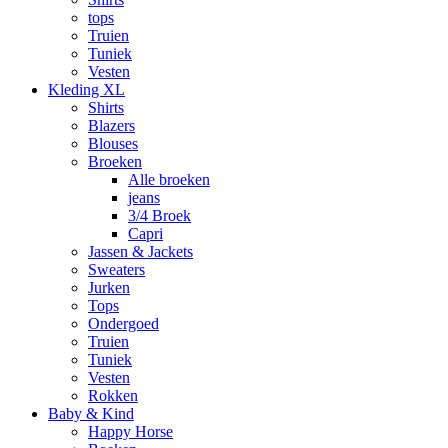
tops
Truien
Tuniek
Vesten
Kleding XL
Shirts
Blazers
Blouses
Broeken
Alle broeken
jeans
3/4 Broek
Capri
Jassen & Jackets
Sweaters
Jurken
Tops
Ondergoed
Truien
Tuniek
Vesten
Rokken
Baby & Kind
Happy Horse