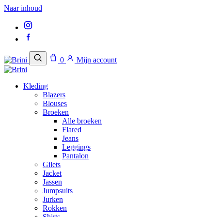
Naar inhoud
0
Mijn account
Kleding
Blazers
Blouses
Broeken
Alle broeken
Flared
Jeans
Leggings
Pantalon
Gilets
Jacket
Jassen
Jumpsuits
Jurken
Rokken
Shirts