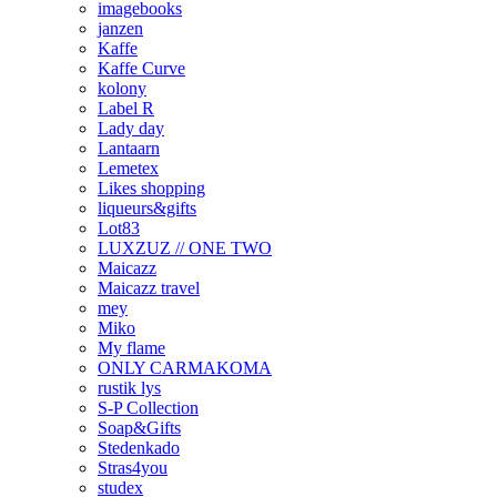
imagebooks
janzen
Kaffe
Kaffe Curve
kolony
Label R
Lady day
Lantaarn
Lemetex
Likes shopping
liqueurs&gifts
Lot83
LUXZUZ // ONE TWO
Maicazz
Maicazz travel
mey
Miko
My flame
ONLY CARMAKOMA
rustik lys
S-P Collection
Soap&Gifts
Stedenkado
Stras4you
studex