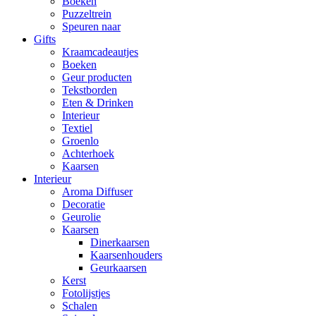
Boeken
Puzzeltrein
Speuren naar
Gifts
Kraamcadeautjes
Boeken
Geur producten
Tekstborden
Eten & Drinken
Interieur
Textiel
Groenlo
Achterhoek
Kaarsen
Interieur
Aroma Diffuser
Decoratie
Geurolie
Kaarsen
Dinerkaarsen
Kaarsenhouders
Geurkaarsen
Kerst
Fotolijstjes
Schalen