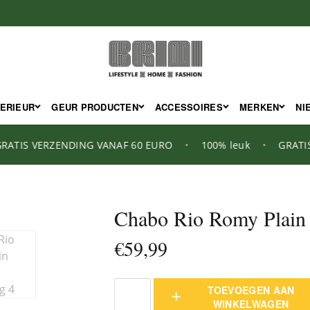
TERIEUR
GEUR PRODUCTEN
ACCESSOIRES
MERKEN
NI
S VERZENDING VANAF 60 EURO
•
100% leuk
•
GRATIS VER
Chabo Rio Romy Plain
€
59,99
TOEVOEGEN AAN
Chabo
WINKELWAGEN