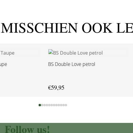
 MISSCHIEN OOK L
aupe
BS Double Love petrol
€
59,95
Follow us!