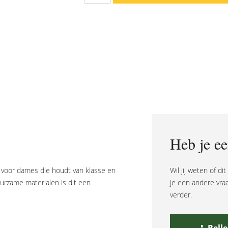
Rio
Romy
Plain
Black
aantal
Heb je ee
s voor dames die houdt van klasse en
Wil jij weten of di
uurzame materialen is dit een
je een andere vra
verder.
Bell