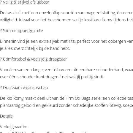
? Veilig & stijlvol afsluitbaar
De tas sluit met een envelopflap voorzien van magneetsluiting, én een ri
veiligheid. Ideaal voor het beschermen van je kostbare items tijdens het
? Slimme opbergruimte
Binnenin vind je een extra zijvak met rits, perfect voor het opbergen van
je alles overzichtelijk bij de hand hebt.
? Comfortabel & veelzijdig draagbaar
Voorzien van een lange, verstelbare en afneembare schouderband, waar
over één schouder kunt dragen “ net wat jij prettig vindt.
? Duurzaam vakmanschap
De Rio Romy maakt deel uit van de Firm Ox Bags serie: een collectie tas
plantaardig gelooid en gekleurd zonder schadelijke stoffen. Stevig, so
Details
Verkrijgbaar in: