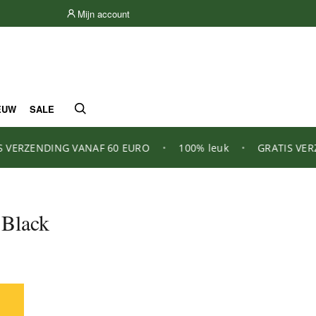
Mijn account
EUW
SALE
ZENDING VANAF 60 EURO
•
100% leuk
•
GRATIS VERZEND
 Black