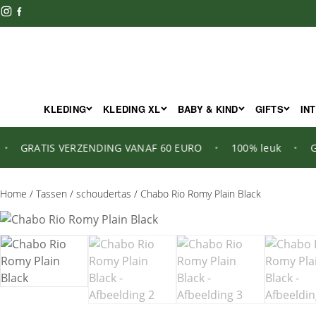
KLEDING
KLEDING XL
BABY & KIND
GIFTS
IN
RATIS VERZENDING VANAF 60 EURO
•
100% leuk
•
GRATI
Home
/
Tassen
/
schoudertas
/ Chabo Rio Romy Plain Black