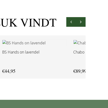
EUK VINDT
BS Hands on lavendel
Chabo Milano Camer
€
44,95
€
89,99