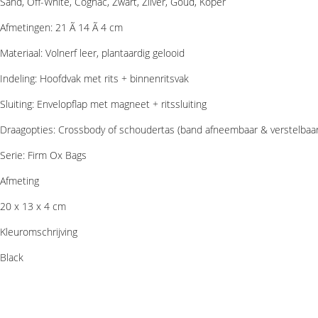
Sand, Off-White, Cognac, Zwart, Zilver, Goud, Koper
Afmetingen: 21 Ã 14 Ã 4 cm
Materiaal: Volnerf leer, plantaardig gelooid
Indeling: Hoofdvak met rits + binnenritsvak
Sluiting: Envelopflap met magneet + ritssluiting
Draagopties: Crossbody of schoudertas (band afneembaar & verstelbaar
Serie: Firm Ox Bags
Afmeting
20 x 13 x 4 cm
Kleuromschrijving
Black