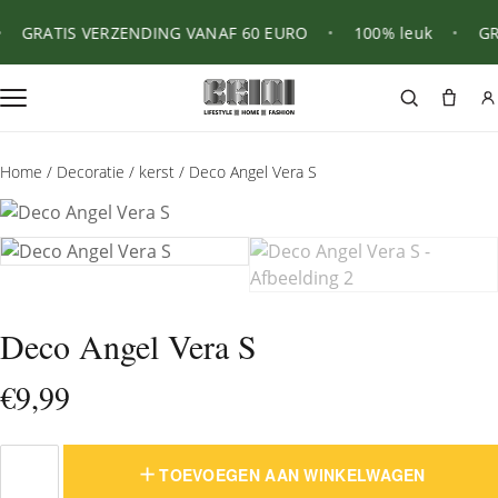
GRATIS VERZENDING VANAF 60 EURO
•
100% leuk
•
GRA
Home
/
Decoratie
/
kerst
/ Deco Angel Vera S
Deco Angel Vera S
€
9,99
TOEVOEGEN AAN WINKELWAGEN
Deco