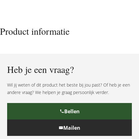
wensen
jullie
veel
liefde
Product informatie
en
geluk,
kleine
uk
aantal
Heb je een vraag?
Wil jij weten of dit product het beste bij jou past? Of heb je een
andere vraag? We helpen je graag persoonlijk verder.
Bellen
Mailen