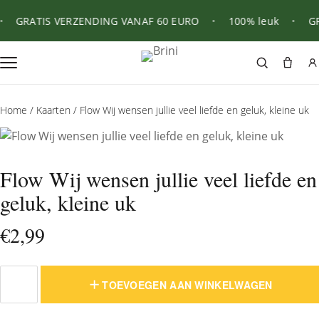
GRATIS VERZENDING VANAF 60 EURO
•
100% leuk
•
GRA
Home
/
Kaarten
/ Flow Wij wensen jullie veel liefde en geluk, kleine uk
Flow Wij wensen jullie veel liefde en
geluk, kleine uk
€
2,99
TOEVOEGEN AAN WINKELWAGEN
Flow
Wij