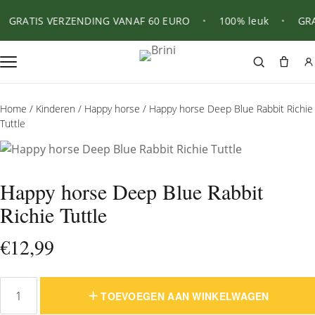
GRATIS VERZENDING VANAF 60 EURO
•
100% leuk
•
GRAT
Home
/
Kinderen
/
Happy horse
/ Happy horse Deep Blue Rabbit Richie
Tuttle
Happy horse Deep Blue Rabbit
Richie Tuttle
€
12,99
TOEVOEGEN AAN WINKELWAGEN
Happy