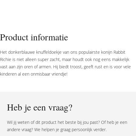
horse
Deep
Blue
Rabbit
Richie
Product informatie
Tuttle
aantal
Het donkerblauwe knuffeldoekje van ons populairste konijn Rabbit
Richie is niet alleen super zacht, maar houdt ook nog eens makkelijk
vast aan zijn oren of armen. Hij biedt troost, geeft rust en is voor vele
kinderen al een onmisbaar vriendje!
Heb je een vraag?
Wil jij weten of dit product het beste bij jou past? Of heb je een
andere vraag? We helpen je graag persoonlijk verder.