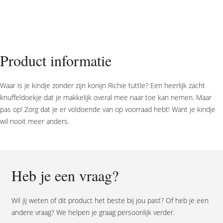
horse
Rabbit
Richie
Tuttle
old
Product informatie
pink
aantal
Waar is je kindje zonder zijn konijn Richie tuttle? Een heerlijk zacht
knuffeldoekje dat je makkelijk overal mee naar toe kan nemen. Maar
pas op! Zorg dat je er voldoende van op voorraad hebt! Want je kindje
wil nooit meer anders.
Heb je een vraag?
Wil jij weten of dit product het beste bij jou past? Of heb je een
andere vraag? We helpen je graag persoonlijk verder.