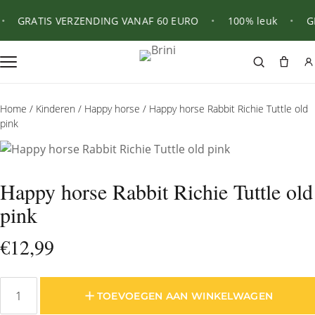
GRATIS VERZENDING VANAF 60 EURO
•
100% leuk
•
GR
Home
/
Kinderen
/
Happy horse
/ Happy horse Rabbit Richie Tuttle old
pink
Happy horse Rabbit Richie Tuttle old
pink
€
12,99
TOEVOEGEN AAN WINKELWAGEN
Happy