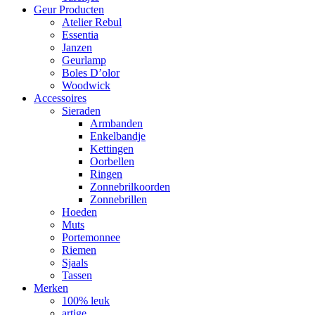
Geur Producten
Atelier Rebul
Essentia
Janzen
Geurlamp
Boles D’olor
Woodwick
Accessoires
Sieraden
Armbanden
Enkelbandje
Kettingen
Oorbellen
Ringen
Zonnebrilkoorden
Zonnebrillen
Hoeden
Muts
Portemonnee
Riemen
Sjaals
Tassen
Merken
100% leuk
artige