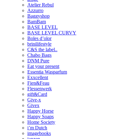
Atelier Rebul
Azzurro
Baggyshop
BamBam
BASE LEVEL
BASE LEVEL CURVY
Boles d’olor
brinilifestyle
C&S the label..
Chabo Bags
DNM Pure
Eat your present
Essentia Wasparfum
Exxcellent
Fien&Feau
Flessenwerk
gift&Card
Give-x
Givex
Happy Horse
Happy Soaps
Home Society
i’m Dutch
imagebooks
janzen