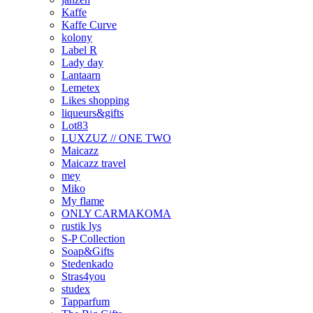
Kaffe
Kaffe Curve
kolony
Label R
Lady day
Lantaarn
Lemetex
Likes shopping
liqueurs&gifts
Lot83
LUXZUZ // ONE TWO
Maicazz
Maicazz travel
mey
Miko
My flame
ONLY CARMAKOMA
rustik lys
S-P Collection
Soap&Gifts
Stedenkado
Stras4you
studex
Tapparfum