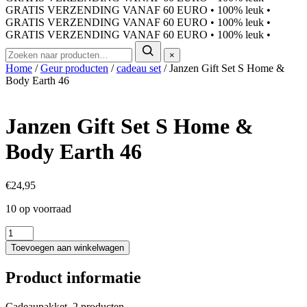
GRATIS VERZENDING VANAF 60 EURO
•
100% leuk
•
GRATIS VERZENDING VANAF 60 EURO
•
100% leuk
•
GRATIS VERZENDING VANAF 60 EURO
•
100% leuk
•
×
Home
/
Geur producten
/
cadeau set
/ Janzen Gift Set S Home &
Body Earth 46
Janzen Gift Set S Home &
Body Earth 46
€
24,95
10 op voorraad
Janzen
Gift
Toevoegen aan winkelwagen
Set
S
Product informatie
Home
&
Body
Cadeaupakket, 2 producten