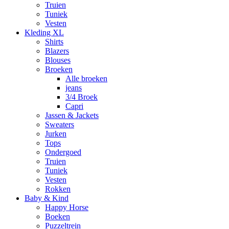
Truien
Tuniek
Vesten
Kleding XL
Shirts
Blazers
Blouses
Broeken
Alle broeken
jeans
3/4 Broek
Capri
Jassen & Jackets
Sweaters
Jurken
Tops
Ondergoed
Truien
Tuniek
Vesten
Rokken
Baby & Kind
Happy Horse
Boeken
Puzzeltrein