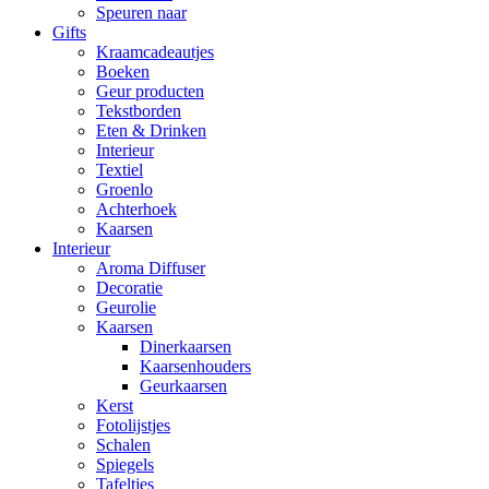
Speuren naar
Gifts
Kraamcadeautjes
Boeken
Geur producten
Tekstborden
Eten & Drinken
Interieur
Textiel
Groenlo
Achterhoek
Kaarsen
Interieur
Aroma Diffuser
Decoratie
Geurolie
Kaarsen
Dinerkaarsen
Kaarsenhouders
Geurkaarsen
Kerst
Fotolijstjes
Schalen
Spiegels
Tafeltjes