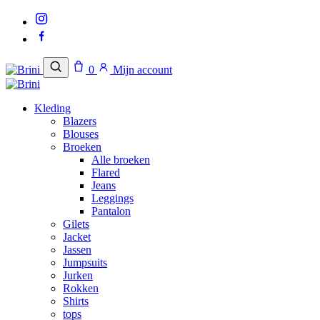
Naar
inhoud
0
Mijn account
Kleding
Blazers
Blouses
Broeken
Alle broeken
Flared
Jeans
Leggings
Pantalon
Gilets
Jacket
Jassen
Jumpsuits
Jurken
Rokken
Shirts
tops