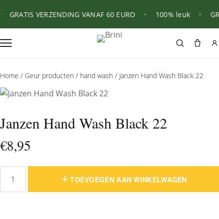
GRATIS VERZENDING VANAF 60 EURO
•
100% leuk
•
GRA
Home
/
Geur producten
/
hand wash
/ Janzen Hand Wash Black 22
Janzen Hand Wash Black 22
€
8,95
TOEVOEGEN AAN WINKELWAGEN
Janzen
Hand
Wash