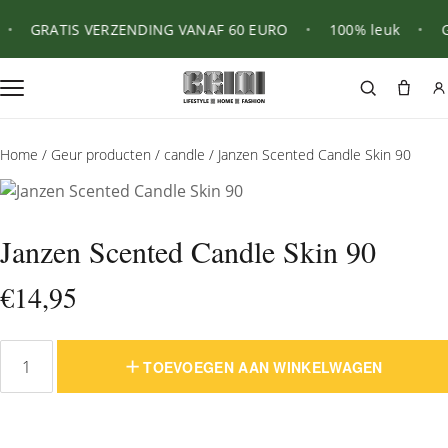
•
GRATIS VERZENDING VANAF 60 EURO
•
100% leuk
•
GR
Home
/
Geur producten
/
candle
/ Janzen Scented Candle Skin 90
Janzen Scented Candle Skin 90
€
14,95
TOEVOEGEN AAN WINKELWAGEN
Janzen
Scented
Candle