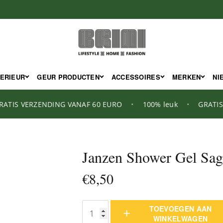
TERIEUR
GEUR PRODUCTEN
ACCESSOIRES
MERKEN
NI
IS VERZENDING VANAF 60 EURO
•
100% leuk
•
GRATIS VE
Janzen Shower Gel Sag
€
8,50
TOEVOEGEN AAN
Janzen
WINKELWAGEN