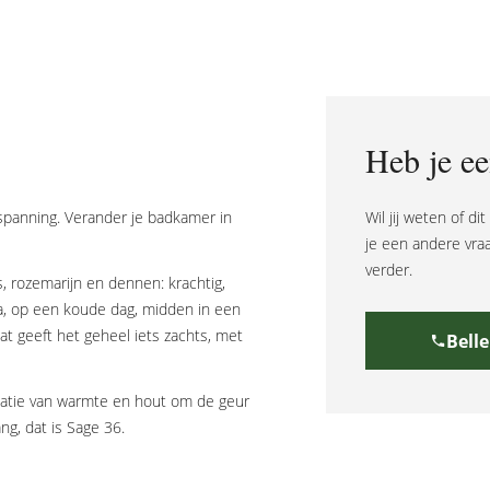
Heb je ee
spanning. Verander je badkamer in
Wil jij weten of di
je een andere vra
verder.
s, rozemarijn en dennen: krachtig,
a, op een koude dag, midden in een
t geeft het geheel iets zachts, met
Bell
natie van warmte en hout om de geur
ng, dat is Sage 36.