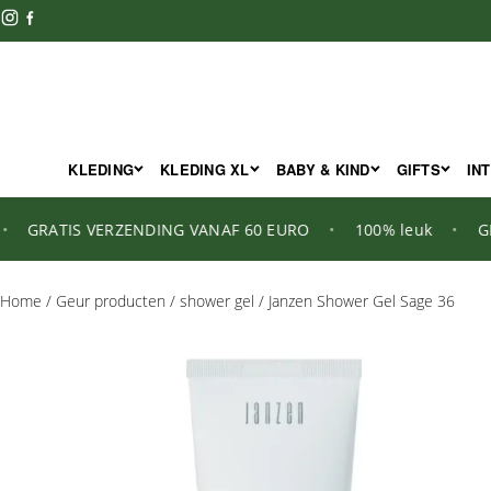
KLEDING
KLEDING XL
BABY & KIND
GIFTS
IN
GRATIS VERZENDING VANAF 60 EURO
•
100% leuk
•
GRAT
Home
/
Geur producten
/
shower gel
/ Janzen Shower Gel Sage 36