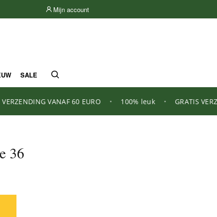
Mijn account
EUW
SALE
RZENDING VANAF 60 EURO
•
100% leuk
•
GRATIS VERZEN
e 36