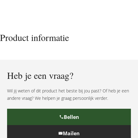
Een
prachtig
mens
is
niet
Product informatie
meer
heel
veel
sterkte
aantal
Heb je een vraag?
Wil jij weten of dit product het beste bij jou past? Of heb je een
andere vraag? We helpen je graag persoonlijk verder.
Bellen
Mailen