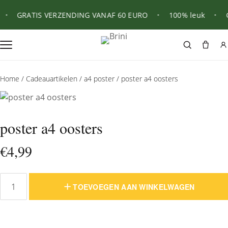
•
GRATIS VERZENDING VANAF 60 EURO
•
100% leuk
•
G
Home
/
Cadeauartikelen
/
a4 poster
/ poster a4 oosters
poster a4 oosters
€
4,99
TOEVOEGEN AAN WINKELWAGEN
poster
a4
oosters