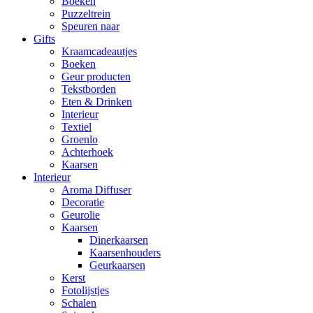
Boeken
Puzzeltrein
Speuren naar
Gifts
Kraamcadeautjes
Boeken
Geur producten
Tekstborden
Eten & Drinken
Interieur
Textiel
Groenlo
Achterhoek
Kaarsen
Interieur
Aroma Diffuser
Decoratie
Geurolie
Kaarsen
Dinerkaarsen
Kaarsenhouders
Geurkaarsen
Kerst
Fotolijstjes
Schalen