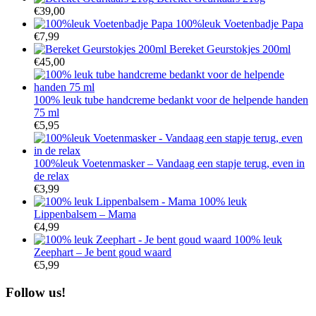
€
39,00
100%leuk Voetenbadje Papa
€
7,99
Bereket Geurstokjes 200ml
€
45,00
100% leuk tube handcreme bedankt voor de helpende handen
75 ml
€
5,95
100%leuk Voetenmasker – Vandaag een stapje terug, even in
de relax
€
3,99
100% leuk
Lippenbalsem – Mama
€
4,99
100% leuk
Zeephart – Je bent goud waard
€
5,99
Follow us!