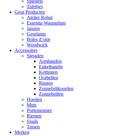
Spiegels
Tafeltjes
Geur Producten
Atelier Rebul
Essentia Wasparfum
Janzen
Geurlamp
Boles d’olor
Woodwick
Accessoires
Sieraden
Armbanden
Enkelbandje
Kettingen
Oorbellen
Ringen
Zonnebrilkoorden
Zonnebrillen
Hoeden
Muts
Portemonnee
Riemen
Sjaals
Tassen
Merken