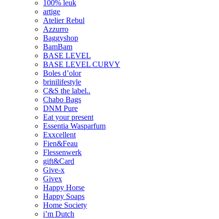
100% leuk
artige
Atelier Rebul
Azzurro
Baggyshop
BamBam
BASE LEVEL
BASE LEVEL CURVY
Boles d’olor
brinilifestyle
C&S the label..
Chabo Bags
DNM Pure
Eat your present
Essentia Wasparfum
Exxcellent
Fien&Feau
Flessenwerk
gift&Card
Give-x
Givex
Happy Horse
Happy Soaps
Home Society
i’m Dutch