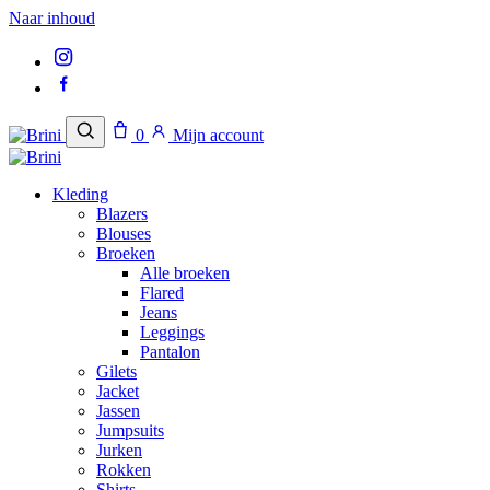
Naar inhoud
0
Mijn account
Kleding
Blazers
Blouses
Broeken
Alle broeken
Flared
Jeans
Leggings
Pantalon
Gilets
Jacket
Jassen
Jumpsuits
Jurken
Rokken
Shirts