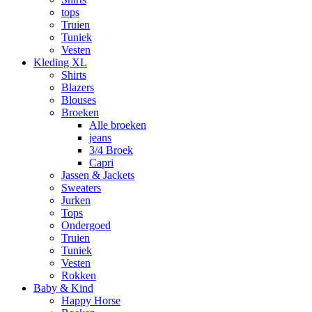
tops
Truien
Tuniek
Vesten
Kleding XL
Shirts
Blazers
Blouses
Broeken
Alle broeken
jeans
3/4 Broek
Capri
Jassen & Jackets
Sweaters
Jurken
Tops
Ondergoed
Truien
Tuniek
Vesten
Rokken
Baby & Kind
Happy Horse