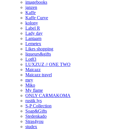
imagebooks
janzen
Kaffe
Kaffe Curve
kolony
Label R
Lady day
Lantaarn
Lemetex
Likes shopping
liqueurs&gifts
Lot83
LUXZUZ // ONE TWO
Maicazz
Maicazz travel
mey
Miko
My flame
ONLY CARMAKOMA
rustik lys
S-P Collection
Soap&Gifts
Stedenkado
Stras4you
studex